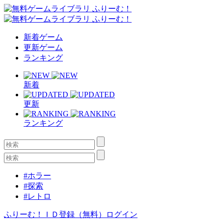
新着ゲーム
更新ゲーム
ランキング
新着
更新
ランキング
#ホラー
#探索
#レトロ
ふりーむ！ＩＤ登録（無料）
ログイン