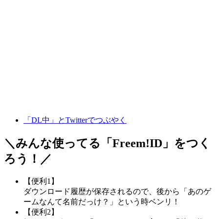
「DL中」とTwitterでつぶやく
＼みんな使ってる「
Freem!ID
」をつく
ろう！／
【便利1】
ダウンロード履歴が保存されるので、後から「あのゲ
ームなんて名前だっけ？」という時ベンリ！
【便利2】