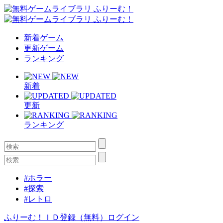
新着ゲーム
更新ゲーム
ランキング
新着
更新
ランキング
#ホラー
#探索
#レトロ
ふりーむ！ＩＤ登録（無料）
ログイン