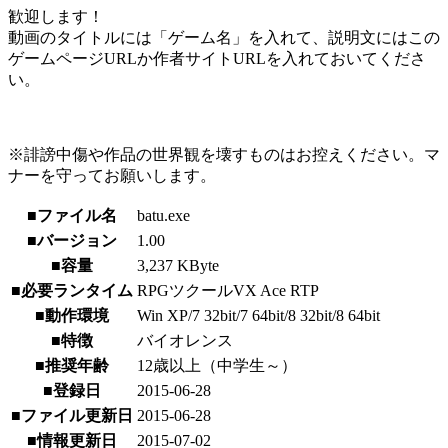
歓迎します！
動画のタイトルには「ゲーム名」を入れて、説明文にはこの
ゲームページURLか作者サイトURLを入れておいてくださ
い。
※誹謗中傷や作品の世界観を壊すものはお控えください。マ
ナーを守ってお願いします。
■ファイル名
batu.exe
■バージョン
1.00
■容量
3,237 KByte
■必要ランタイム
RPGツクールVX Ace RTP
■動作環境
Win XP/7 32bit/7 64bit/8 32bit/8 64bit
■特徴
バイオレンス
■推奨年齢
12歳以上（中学生～）
■登録日
2015-06-28
■ファイル更新日
2015-06-28
■情報更新日
2015-07-02