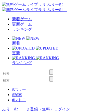
新着ゲーム
更新ゲーム
ランキング
新着
更新
ランキング
#ホラー
#探索
#レトロ
ふりーむ！ＩＤ登録（無料）
ログイン