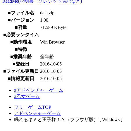
ReadMe(説明書・クレジット表記など)
■ファイル名
data.zip
■バージョン
1.00
■容量
71,589 KByte
■必要ランタイム
■動作環境
Win Browser
■特徴
■推奨年齢
全年齢
■登録日
2016-10-05
■ファイル更新日
2016-10-05
■情報更新日
2016-10-05
#アドベンチャーゲーム
#乙女ゲーム
フリーゲームTOP
アドベンチャーゲーム
眠れるキミと王子様！？（プラウザ版） [ Windows ]