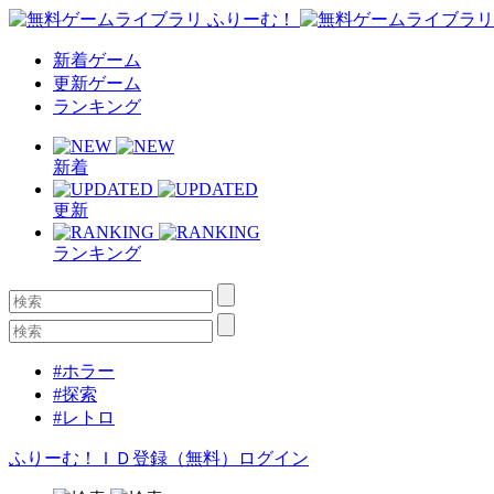
新着ゲーム
更新ゲーム
ランキング
新着
更新
ランキング
#ホラー
#探索
#レトロ
ふりーむ！ＩＤ登録（無料）
ログイン