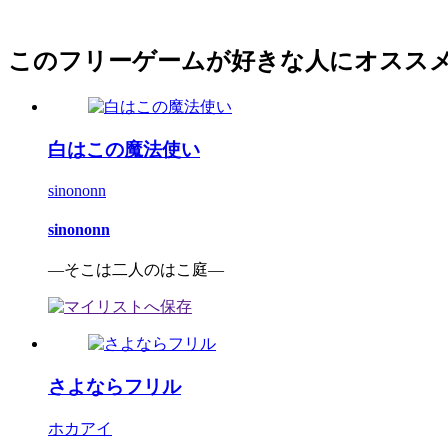
このフリーゲームが好きな人にオスス
白はこの魔法使い
sinononn
sinononn
―そこは二人のはこ庭―
さよならフリル
ホカアイ