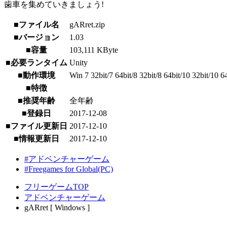
歯車を集めていきましょう!
■ファイル名
gARret.zip
■バージョン
1.03
■容量
103,111 KByte
■必要ランタイム
Unity
■動作環境
Win 7 32bit/7 64bit/8 32bit/8 64bit/10 32bit/10 6
■特徴
■推奨年齢
全年齢
■登録日
2017-12-08
■ファイル更新日
2017-12-10
■情報更新日
2017-12-10
#アドベンチャーゲーム
#Freegames for Global(PC)
フリーゲームTOP
アドベンチャーゲーム
gARret [ Windows ]