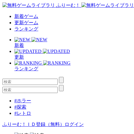
新着ゲーム
更新ゲーム
ランキング
新着
更新
ランキング
#ホラー
#探索
#レトロ
ふりーむ！ＩＤ登録（無料）
ログイン