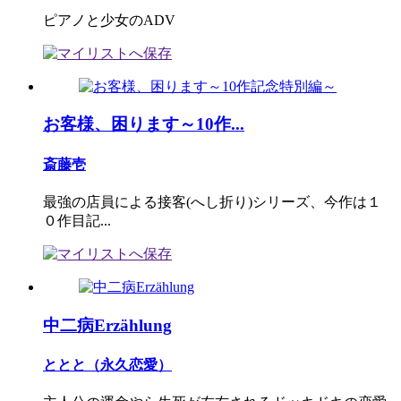
ピアノと少女のADV
お客様、困ります～10作...
斎藤壱
最強の店員による接客(へし折り)シリーズ、今作は１
０作目記...
中二病Erzählung
ととと（永久恋愛）