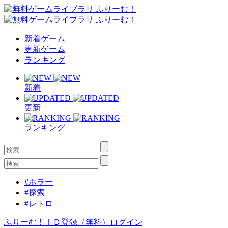
新着ゲーム
更新ゲーム
ランキング
新着
更新
ランキング
#ホラー
#探索
#レトロ
ふりーむ！ＩＤ登録（無料）
ログイン