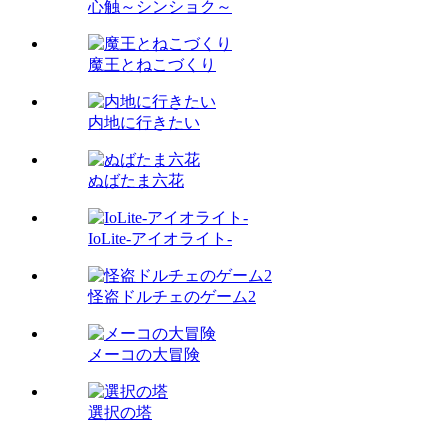
心触～シンショク～
魔王とねこづくり
内地に行きたい
ぬばたま六花
IoLite-アイオライト-
怪盗ドルチェのゲーム2
メーコの大冒険
選択の塔