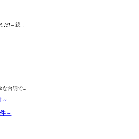
!←親...
台詞で...
件～