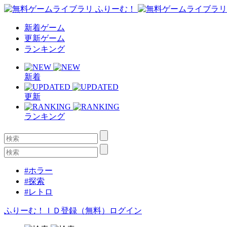
新着ゲーム
更新ゲーム
ランキング
新着
更新
ランキング
#ホラー
#探索
#レトロ
ふりーむ！ＩＤ登録（無料）
ログイン