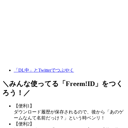
「DL中」とTwitterでつぶやく
＼みんな使ってる「
Freem!ID
」をつく
ろう！／
【便利1】
ダウンロード履歴が保存されるので、後から「あのゲ
ームなんて名前だっけ？」という時ベンリ！
【便利2】