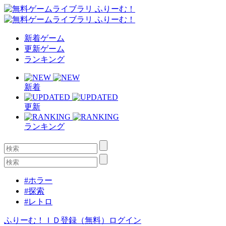
新着ゲーム
更新ゲーム
ランキング
新着
更新
ランキング
#ホラー
#探索
#レトロ
ふりーむ！ＩＤ登録（無料）
ログイン