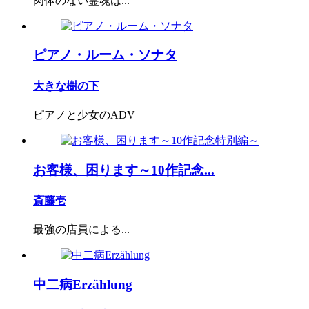
肉体のない霊魂は...
ピアノ・ルーム・ソナタ
大きな樹の下
ピアノと少女のADV
お客様、困ります～10作記念...
斎藤壱
最強の店員による...
中二病Erzählung