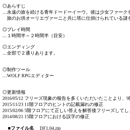
◎あらすじ
…永遠の旅を続ける青年ドードーイーウ。彼は少女ファーク
旅のお供オーリエヴァーニと共に塔に仕掛けられている謎
◎プレイ時間
…１時間半～２時間半（目安）
◎エンディング
…全部で２通りあります。
◎制作ツール
…WOLF RPGエディター
◎更新情報
2016/05/12 フリーズ現象の報告を多くいただいたことよ
2015/11/23 11階フロアのヒントの記載漏れの修正
2015/02/06 5階フロアにて正しい答えを解答後フリーズし
2014/08/21 15階フロアにおける誤字の修正
■ファイル名
DF1.04.zip