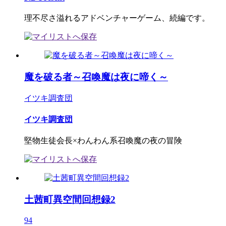
理不尽さ溢れるアドベンチャーゲーム、続編です。
魔を破る者～召喚魔は夜に啼く～
イツキ調査団
イツキ調査団
堅物生徒会長×わんわん系召喚魔の夜の冒険
土茜町異空間回想録2
94