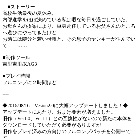
■ストーリー
高校生活最後の夏休み。
内部進学をほぼ決めている私は暇な毎日を過ごしていた。
お母さんの提案により、単身赴任しているお父さんのところ
へ遊びにやってきたけど
お隣には随分と若い母親と、その息子のヤンキーが住んでい
て――……
■制作ツール
吉里吉里/KAG3
■プレイ時間
フルコンプに２時間ほど
----
◆2016/08/16 Vesion2.0に大幅アップデートしました！◆
アップデートにあたり、おまけ要素が増えました。
旧作（Ver1.0、Ver1.1）との互換性がないので新たに本体を
ダウンロードしていただく必要がありますが
旧作をプレイ済みの方向けのフルコンプパッチを公開中で
す。