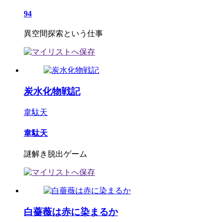
94
異空間探索という仕事
炭水化物戦記
韋駄天
韋駄天
謎解き脱出ゲーム
白薔薇は赤に染まるか