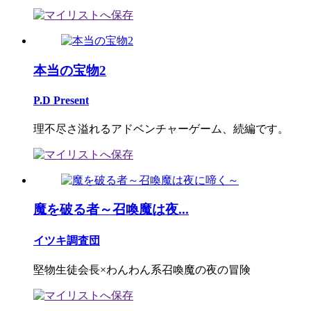
本当の宝物2
P.D Present
理不尽さ溢れるアドベンチャーゲーム、続編です。
魔を破る者～召喚魔は夜...
イツキ調査団
堅物生徒会長×わんわん系召喚魔の夜の冒険