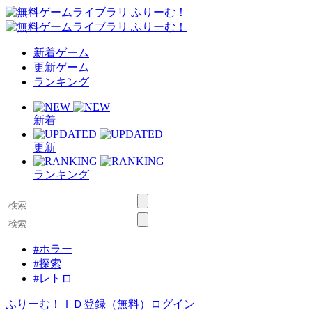
新着ゲーム
更新ゲーム
ランキング
新着
更新
ランキング
#ホラー
#探索
#レトロ
ふりーむ！ＩＤ登録（無料）
ログイン