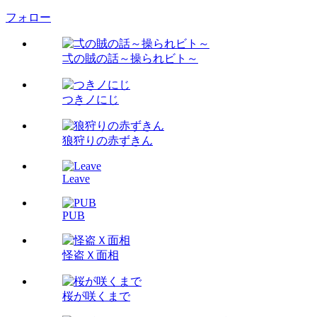
フォロー
弌の賊の話～操られビト～
つきノにじ
狼狩りの赤ずきん
Leave
PUB
怪盗Ｘ面相
桜が咲くまで