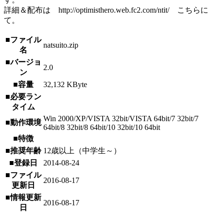
詳細＆配布は http://optimisthero.web.fc2.com/ntit/ こちらに
て。
■ファイル
natsuito.zip
名
■バージョ
2.0
ン
■容量
32,132 KByte
■必要ラン
タイム
Win 2000/XP/VISTA 32bit/VISTA 64bit/7 32bit/7
■動作環境
64bit/8 32bit/8 64bit/10 32bit/10 64bit
■特徴
■推奨年齢
12歳以上（中学生～）
■登録日
2014-08-24
■ファイル
2016-08-17
更新日
■情報更新
2016-08-17
日