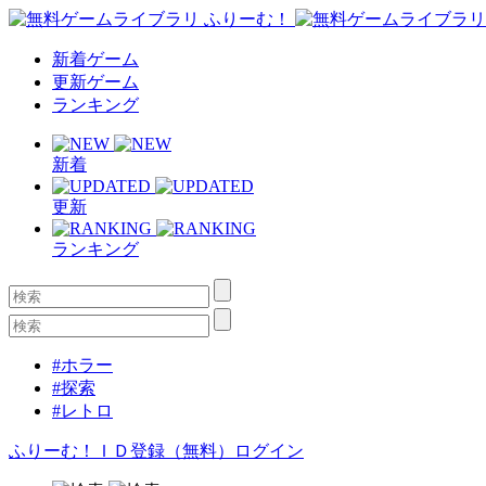
新着ゲーム
更新ゲーム
ランキング
新着
更新
ランキング
#ホラー
#探索
#レトロ
ふりーむ！ＩＤ登録（無料）
ログイン