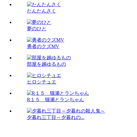
たんたんさく
夢のひと
勇者のクズMV
部屋を越ゆるもの
ヒロシチュエ
R１５ 猫瀬とランちゃん
夕暮れ三丁目～夕暮れの...