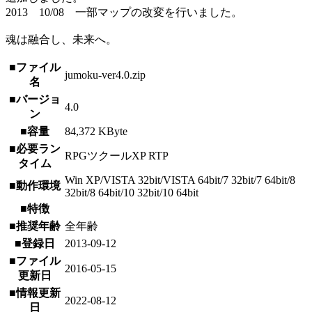
2013 10/08 一部マップの改変を行いました。
魂は融合し、未来へ。
■ファイル
jumoku-ver4.0.zip
名
■バージョ
4.0
ン
■容量
84,372 KByte
■必要ラン
RPGツクールXP RTP
タイム
Win XP/VISTA 32bit/VISTA 64bit/7 32bit/7 64bit/8
■動作環境
32bit/8 64bit/10 32bit/10 64bit
■特徴
■推奨年齢
全年齢
■登録日
2013-09-12
■ファイル
2016-05-15
更新日
■情報更新
2022-08-12
日