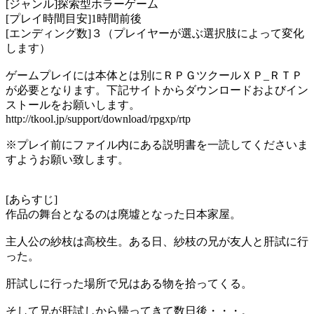
[ジャンル]探索型ホラーゲーム
[プレイ時間目安]1時間前後
[エンディング数]３（プレイヤーが選ぶ選択肢によって変化
します）
ゲームプレイには本体とは別にＲＰＧツクールＸＰ_ＲＴＰ
が必要となります。下記サイトからダウンロードおよびイン
ストールをお願いします。
http://tkool.jp/support/download/rpgxp/rtp
※プレイ前にファイル内にある説明書を一読してくださいま
すようお願い致します。
[あらすじ]
作品の舞台となるのは廃墟となった日本家屋。
主人公の紗枝は高校生。ある日、紗枝の兄が友人と肝試に行
った。
肝試しに行った場所で兄はある物を拾ってくる。
そして兄が肝試しから帰ってきて数日後・・・。