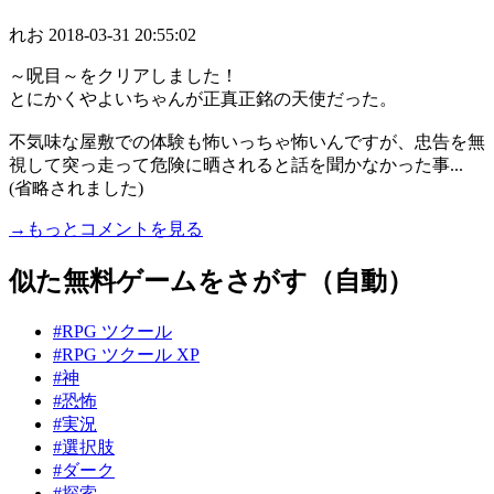
れお
2018-03-31 20:55:02
～呪目～をクリアしました！
とにかくやよいちゃんが正真正銘の天使だった。
不気味な屋敷での体験も怖いっちゃ怖いんですが、忠告を無
視して突っ走って危険に晒されると話を聞かなかった事...
(省略されました)
→もっとコメントを見る
似た無料ゲームをさがす（自動）
#RPG ツクール
#RPG ツクール XP
#神
#恐怖
#実況
#選択肢
#ダーク
#探索