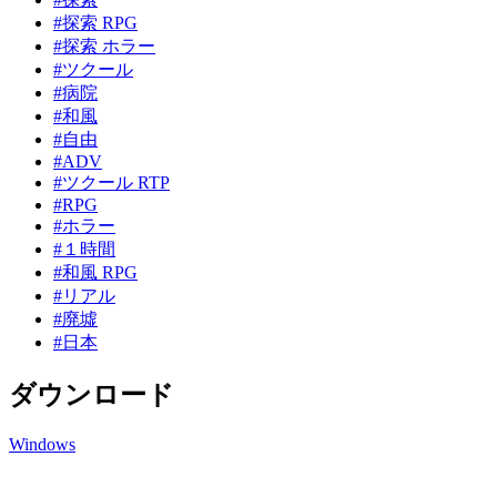
#探索 RPG
#探索 ホラー
#ツクール
#病院
#和風
#自由
#ADV
#ツクール RTP
#RPG
#ホラー
#１時間
#和風 RPG
#リアル
#廃墟
#日本
ダウンロード
Windows