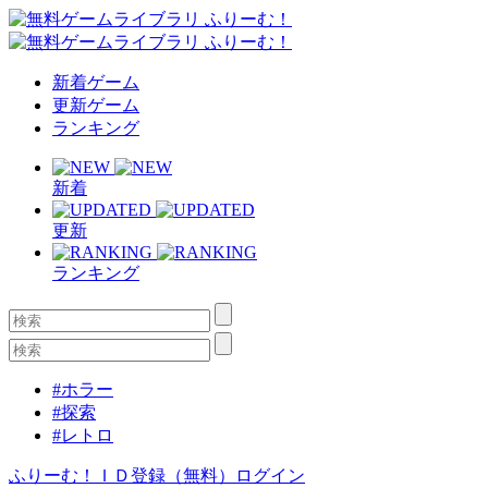
新着ゲーム
更新ゲーム
ランキング
新着
更新
ランキング
#ホラー
#探索
#レトロ
ふりーむ！ＩＤ登録（無料）
ログイン