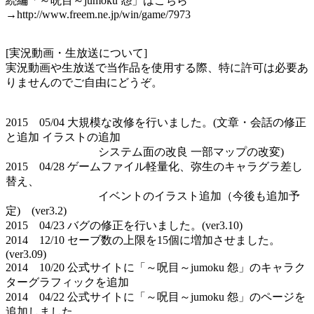
続編「～呪目～jumoku 怨」はこちら
→http://www.freem.ne.jp/win/game/7973
[実況動画・生放送について]
実況動画や生放送で当作品を使用する際、特に許可は必要あ
りませんのでご自由にどうぞ。
2015 05/04 大規模な改修を行いました。(文章・会話の修正
と追加 イラストの追加
システム面の改良 一部マップの改変)
2015 04/28 ゲームファイル軽量化、弥生のキャラグラ差し
替え、
イベントのイラスト追加（今後も追加予
定) (ver3.2)
2015 04/23 バグの修正を行いました。(ver3.10)
2014 12/10 セーブ数の上限を15個に増加させました。
(ver3.09)
2014 10/20 公式サイトに「～呪目～jumoku 怨」のキャラク
ターグラフィックを追加
2014 04/22 公式サイトに「～呪目～jumoku 怨」のページを
追加しました。