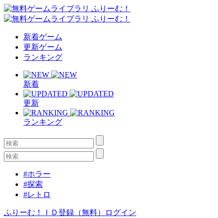
新着ゲーム
更新ゲーム
ランキング
新着
更新
ランキング
#ホラー
#探索
#レトロ
ふりーむ！ＩＤ登録（無料）
ログイン