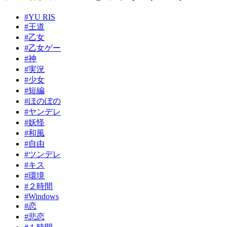
#YU RIS
#王道
#乙女
#乙女ゲー
#神
#実況
#少女
#短編
#ほのぼの
#ヤンデレ
#妖怪
#和風
#自由
#ツンデレ
#キス
#環境
#２時間
#Windows
#恋
#悲恋