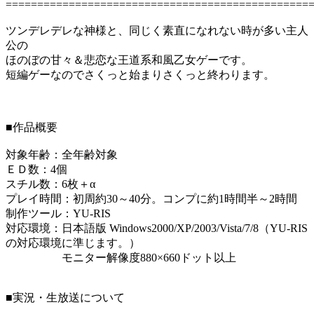
================================================
ツンデレデレな神様と、同じく素直になれない時が多い主人
公の
ほのぼの甘々＆悲恋な王道系和風乙女ゲーです。
短編ゲーなのでさくっと始まりさくっと終わります。
■作品概要
対象年齢：全年齢対象
ＥＤ数：4個
スチル数：6枚＋α
プレイ時間：初周約30～40分。コンプに約1時間半～2時間
制作ツール：YU-RIS
対応環境：日本語版 Windows2000/XP/2003/Vista/7/8（YU-RIS
の対応環境に準じます。）
モニター解像度880×660ドット以上
■実況・生放送について