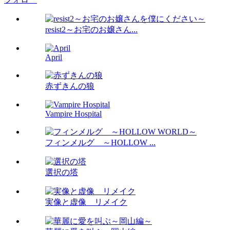
resist2～お宅のお嬢さん...
April
赤ずきんの狼
Vampire Hospital
フィンメルグ ～HOLLOW ...
選択の塔
実像と虚像 リメイク