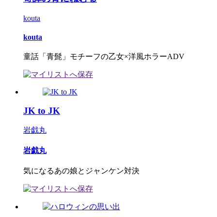
kouta
kouta
童話「青髭」モチーフの乙女×洋風ホラーADV
JK to JK
岩戯丸
岩戯丸
気になるあの娘とジャンケン対決