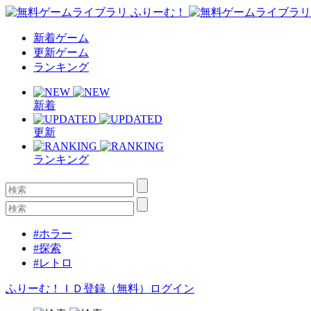
新着ゲーム
更新ゲーム
ランキング
新着
更新
ランキング
#ホラー
#探索
#レトロ
ふりーむ！ＩＤ登録（無料）
ログイン