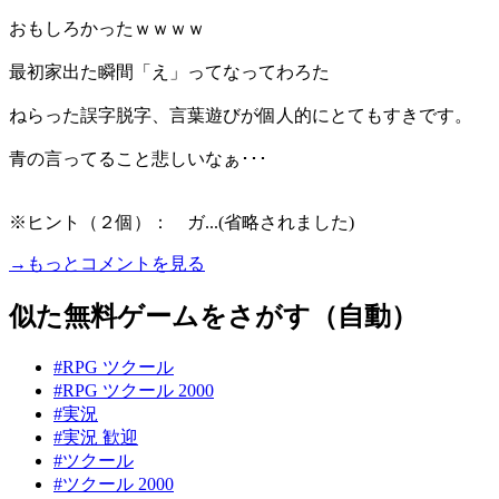
おもしろかったｗｗｗｗ
最初家出た瞬間「え」ってなってわろた
ねらった誤字脱字、言葉遊びが個人的にとてもすきです。
青の言ってること悲しいなぁ･･･
※ヒント（２個）： ガ...(省略されました)
→もっとコメントを見る
似た無料ゲームをさがす（自動）
#RPG ツクール
#RPG ツクール 2000
#実況
#実況 歓迎
#ツクール
#ツクール 2000