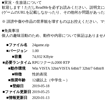
■実況・生放送について
歓迎します！ただしReadMeを必ずお読みください。説明文
(ゲームのURLを記載しなかったり、その他何か問題があっ
※ 誹謗中傷や作品の世界観を壊すものはお控えください。マ
■免責事項
個人の趣味活動のため、動作や内容について保証はありませ
■ファイル名
24game.zip
■バージョン
1.00
■容量
74,932 KByte
■必要ランタイム
RPGツクール2000 RTP
■動作環境
Win VISTA 32bit/VISTA 64bit/7 32bit/7 64bit/8 3
■特徴
性的表現
■推奨年齢
12歳以上（中学生～）
■登録日
2019-05-18
■ファイル更新日
2019-05-25
■情報更新日
2020-01-13