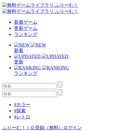
新着ゲーム
更新ゲーム
ランキング
新着
更新
ランキング
#ホラー
#探索
#レトロ
ふりーむ！ＩＤ登録（無料）
ログイン