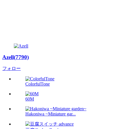
Azell(7790)
フォロー
ColorfulTone
60M
Hakoniwa ~Miniature gar...