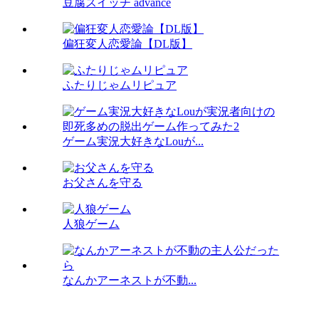
豆腐スイッチ advance
偏狂変人恋愛論【DL版】
ふたりじゃムリピュア
ゲーム実況大好きなLouが...
お父さんを守る
人狼ゲーム
なんかアーネストが不動...