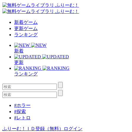
新着ゲーム
更新ゲーム
ランキング
新着
更新
ランキング
#ホラー
#探索
#レトロ
ふりーむ！ＩＤ登録（無料）
ログイン