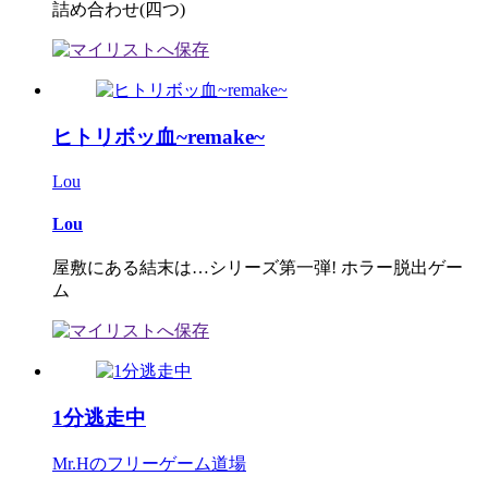
詰め合わせ(四つ)
ヒトリボッ血~remake~
Lou
Lou
屋敷にある結末は…シリーズ第一弾! ホラー脱出ゲー
ム
1分逃走中
Mr.Hのフリーゲーム道場