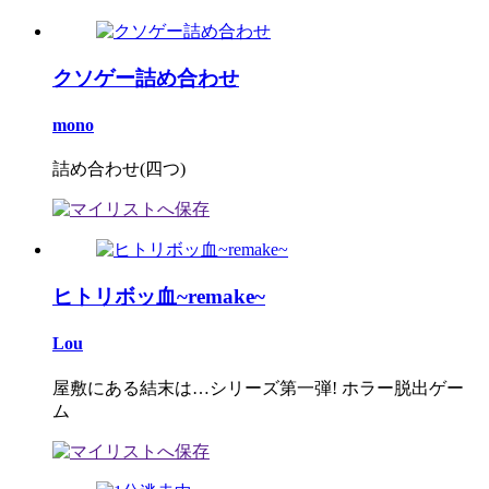
クソゲー詰め合わせ
mono
詰め合わせ(四つ)
ヒトリボッ血~remake~
Lou
屋敷にある結末は…シリーズ第一弾! ホラー脱出ゲー
ム