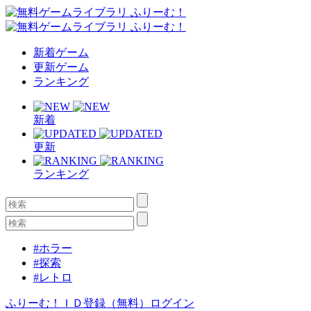
新着ゲーム
更新ゲーム
ランキング
新着
更新
ランキング
#ホラー
#探索
#レトロ
ふりーむ！ＩＤ登録（無料）
ログイン