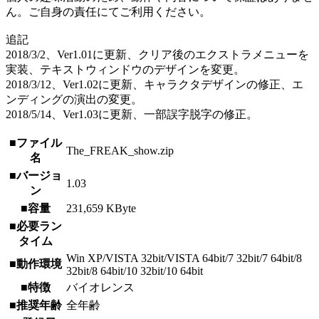
ん。ご自身の責任にてご利用ください。
追記
2018/3/2、Ver1.01に更新、クリア後のエクストラメニューを
実装、テキストウィンドウのデザインを変更。
2018/3/12、Ver1.02に更新、キャラクタデザインの修正、エ
ンディングの演出の変更。
2018/5/14、Ver1.03に更新、一部誤字脱字の修正。
■ファイル
The_FREAK_show.zip
名
■バージョ
1.03
ン
■容量
231,659 KByte
■必要ラン
タイム
Win XP/VISTA 32bit/VISTA 64bit/7 32bit/7 64bit/8
■動作環境
32bit/8 64bit/10 32bit/10 64bit
■特徴
バイオレンス
■推奨年齢
全年齢