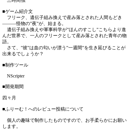
三時間強
■ゲーム紹介文
フリーク、遺伝子組み換えで産み落とされた人間もどき
―――怪物の”夜”が、始まる。
遺伝子組み換えや軍事科学が”ほんのすこし”こちらより進
んだ世界で、一人のフリークとして産み落とされた青年の物
語。
さて、”彼”は血の匂いが漂う”一週間”を生き延びることが
出来るでしょうか？
■制作ツール
NScripter
■開発期間
四々月
■ふりーむ！へのレビュー投稿について
個人の趣味で制作したものですので、お手柔らかにお願い
します。