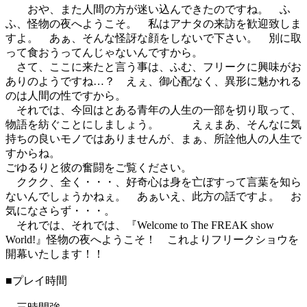
おや、また人間の方が迷い込んできたのですね。 ふ
ふ、怪物の夜へようこそ。 私はアナタの来訪を歓迎致しま
すよ。 あぁ、そんな怪訝な顔をしないで下さい。 別に取
って食おうってんじゃないんですから。
さて、ここに来たと言う事は、ふむ、フリークに興味がお
ありのようですね…？ えぇ、御心配なく、異形に魅かれる
のは人間の性ですから。
それでは、今回はとある青年の人生の一部を切り取って、
物語を紡ぐことにしましょう。 えぇまあ、そんなに気
持ちの良いモノではありませんが、まぁ、所詮他人の人生で
すからね。
ごゆるりと彼の奮闘をご覧ください。
ククク、全く・・・、好奇心は身を亡ぼすって言葉を知ら
ないんでしょうかねぇ。 あぁいえ、此方の話ですよ。 お
気になさらず・・・。
それでは、それでは、『Welcome to The FREAK show
World!』怪物の夜へようこそ！ これよりフリークショウを
開幕いたします！！
■プレイ時間