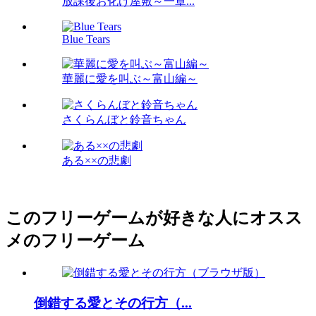
放課後お化け屋敷～一章...
Blue Tears
華麗に愛を叫ぶ～富山編～
さくらんぼと鈴音ちゃん
ある××の悲劇
このフリーゲームが好きな人にオスス
メのフリーゲーム
倒錯する愛とその行方（...