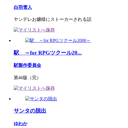
白羽雪人
ヤンデレお嬢様にストーカーされる話
駅 ～for RPGツクール20...
駅製作委員会
第46版（完）
サンタの脱出
ゆわか