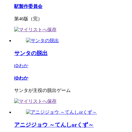
駅製作委員会
第46版（完）
サンタの脱出
ゆわか
ゆわか
サンタが主役の脱出ゲーム
アニジジョウ ～てんしorくず～