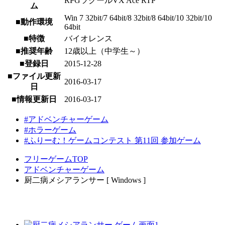
RPGツクールVX Ace RTP
ム
Win 7 32bit/7 64bit/8 32bit/8 64bit/10 32bit/10
■動作環境
64bit
■特徴
バイオレンス
■推奨年齢
12歳以上（中学生～）
■登録日
2015-12-28
■ファイル更新
2016-03-17
日
■情報更新日
2016-03-17
#アドベンチャーゲーム
#ホラーゲーム
#ふりーむ！ゲームコンテスト 第11回 参加ゲーム
フリーゲームTOP
アドベンチャーゲーム
厨二病メシアランサー [ Windows ]