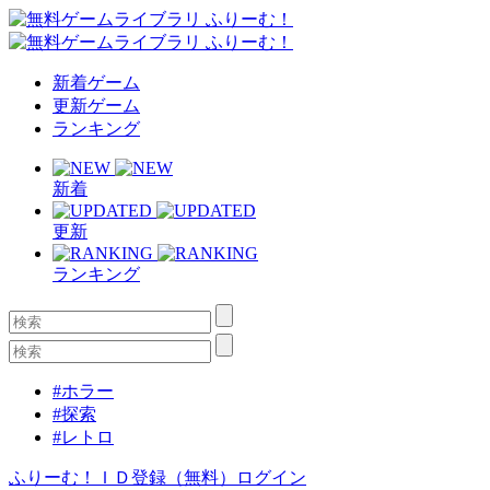
新着ゲーム
更新ゲーム
ランキング
新着
更新
ランキング
#ホラー
#探索
#レトロ
ふりーむ！ＩＤ登録（無料）
ログイン