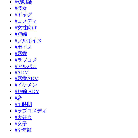
#幼馴染
#彼女
#ギャグ
#コメディ
#女性向け
#短編
#フルボイス
#ボイス
#恋愛
#ラブコメ
#アルパカ
#ADV
#恋愛ADV
#イケメン
#短編 ADV
#恋
#１時間
#ラブコメディ
#大好き
#女子
#全年齢