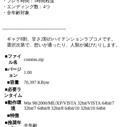
・プレイ時間：1時間程度
・エンディング数：4つ
・全年齢対象
---------------------------------------------
ギャグ8割、甘さ2割のハイテンションラブコメです。
選択次第で、想いが通ったり、人類が滅びたりします。
■ファイ
commu.zip
ル名
■バージ
1.00
ョン
■容量
70,397 KByte
■必要ラ
ンタイム
■動作環
Win 98/2000/ME/XP/VISTA 32bit/VISTA 64bit/7
32bit/7 64bit/8 32bit/8 64bit/10 32bit/10 64bit
境
■特徴
■推奨年
全年齢