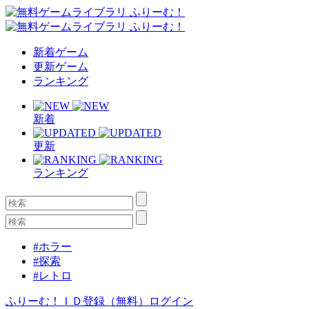
新着ゲーム
更新ゲーム
ランキング
新着
更新
ランキング
#ホラー
#探索
#レトロ
ふりーむ！ＩＤ登録（無料）
ログイン