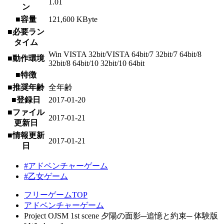
1.01
ン
■容量
121,600 KByte
■必要ラン
タイム
Win VISTA 32bit/VISTA 64bit/7 32bit/7 64bit/8
■動作環境
32bit/8 64bit/10 32bit/10 64bit
■特徴
■推奨年齢
全年齢
■登録日
2017-01-20
■ファイル
2017-01-21
更新日
■情報更新
2017-01-21
日
#アドベンチャーゲーム
#乙女ゲーム
フリーゲームTOP
アドベンチャーゲーム
Project OJSM 1st scene 夕陽の面影─追憶と約束─ 体験版