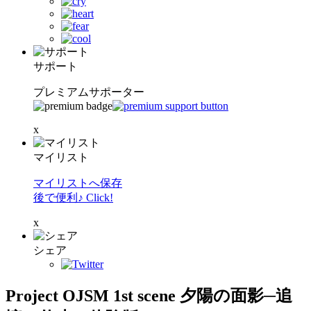
サポート
プレミアムサポーター
x
マイリスト
マイリストへ保存
後で便利♪ Click!
x
シェア
Project OJSM 1st scene 夕陽の面影─追