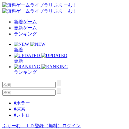
新着ゲーム
更新ゲーム
ランキング
新着
更新
ランキング
#ホラー
#探索
#レトロ
ふりーむ！ＩＤ登録（無料）
ログイン