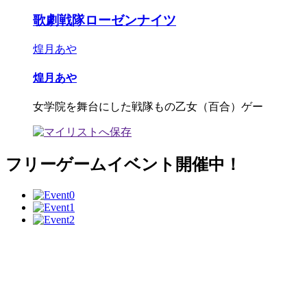
歌劇戦隊ローゼンナイツ
煌月あや
煌月あや
女学院を舞台にした戦隊もの乙女（百合）ゲー
フリーゲームイベント開催中！