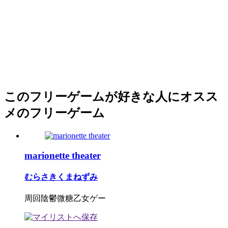
このフリーゲームが好きな人にオスス
メのフリーゲーム
marionette theater
むらさきくまねずみ
周回陰鬱微糖乙女ゲー