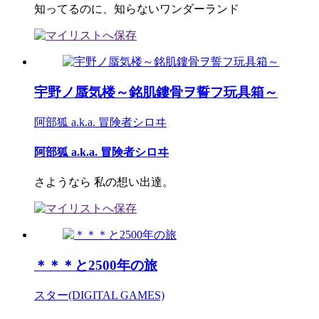
知ってるのに、知らないワンダーランド
宇野ノ蜃気楼～銘肌鏤骨ヲ誓フ玩具箱～
阿部狐 a.k.a. 冒険者シロヰ
阿部狐 a.k.a. 冒険者シロヰ
さようなら 私の想い出達。
＊＊＊と2500年の旅
スター(DIGITAL GAMES)