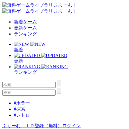
新着ゲーム
更新ゲーム
ランキング
新着
更新
ランキング
#ホラー
#探索
#レトロ
ふりーむ！ＩＤ登録（無料）
ログイン