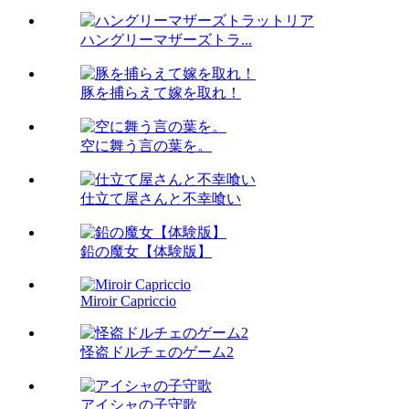
ハングリーマザーズトラ...
豚を捕らえて嫁を取れ！
空に舞う言の葉を。
仕立て屋さんと不幸喰い
鉛の魔女【体験版】
Miroir Capriccio
怪盗ドルチェのゲーム2
アイシャの子守歌