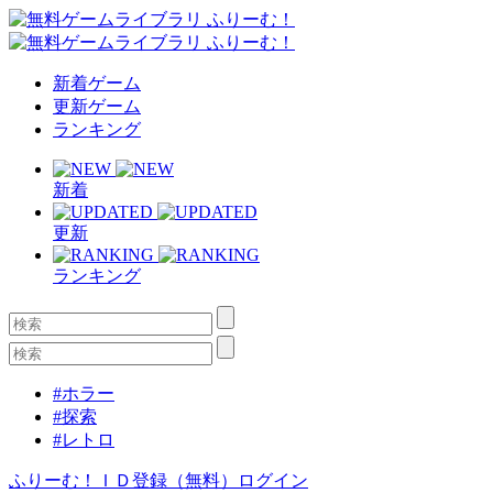
新着ゲーム
更新ゲーム
ランキング
新着
更新
ランキング
#ホラー
#探索
#レトロ
ふりーむ！ＩＤ登録（無料）
ログイン