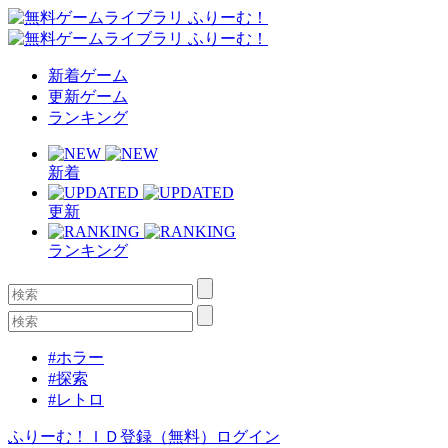
新着ゲーム
更新ゲーム
ランキング
新着
更新
ランキング
#ホラー
#探索
#レトロ
ふりーむ！ＩＤ登録（無料）
ログイン