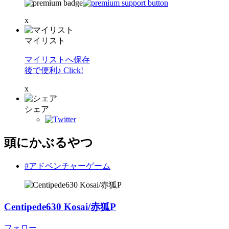
x
マイリスト
マイリストへ保存
後で便利♪ Click!
x
シェア
頭にかぶるやつ
#アドベンチャーゲーム
Centipede630 Kosai/赤狐P
フォロー