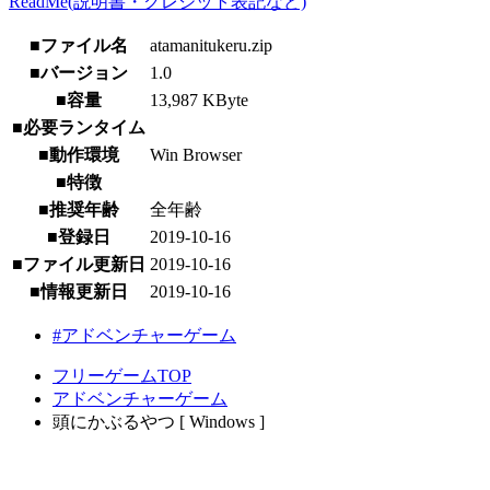
ReadMe(説明書・クレジット表記など)
■ファイル名
atamanitukeru.zip
■バージョン
1.0
■容量
13,987 KByte
■必要ランタイム
■動作環境
Win Browser
■特徴
■推奨年齢
全年齢
■登録日
2019-10-16
■ファイル更新日
2019-10-16
■情報更新日
2019-10-16
#アドベンチャーゲーム
フリーゲームTOP
アドベンチャーゲーム
頭にかぶるやつ [ Windows ]