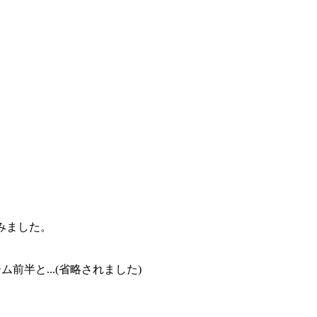
みました。
前半と...(省略されました)