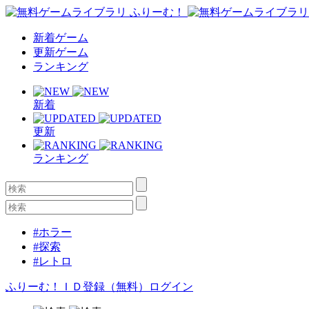
新着ゲーム
更新ゲーム
ランキング
新着
更新
ランキング
#ホラー
#探索
#レトロ
ふりーむ！ＩＤ登録（無料）
ログイン