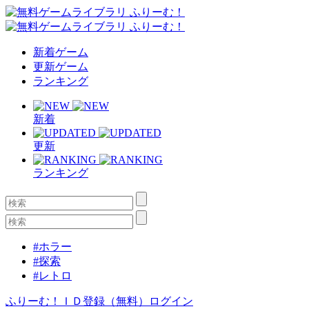
新着ゲーム
更新ゲーム
ランキング
新着
更新
ランキング
#ホラー
#探索
#レトロ
ふりーむ！ＩＤ登録（無料）
ログイン