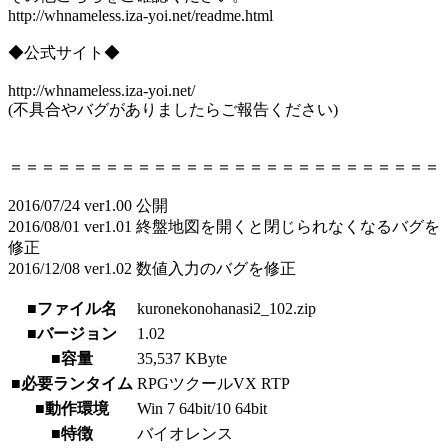
http://whnameless.iza-yoi.net/readme.html
◆公式サイト◆
http://whnameless.iza-yoi.net/
(不具合やバグがありましたらご報告ください)
＝＝＝＝＝＝＝＝＝＝＝＝＝＝＝＝＝＝＝＝＝＝＝＝＝＝＝
2016/07/24 ver1.00 公開
2016/08/01 ver1.01 終盤地図を開くと閉じられなくなるバグを
修正
2016/12/08 ver1.02 数値入力のバグを修正
■ファイル名
kuronekonohanasi2_102.zip
■バージョン
1.02
■容量
35,537 KByte
■必要ランタイム
RPGツクールVX RTP
■動作環境
Win 7 64bit/10 64bit
■特徴
バイオレンス