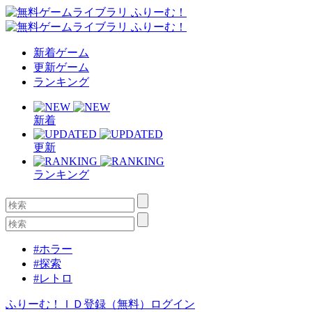
新着ゲーム
更新ゲーム
ランキング
新着
更新
ランキング
#ホラー
#探索
#レトロ
ふりーむ！ＩＤ登録（無料）
ログイン