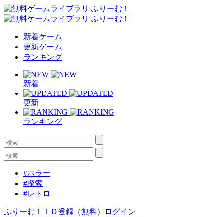
新着ゲーム
更新ゲーム
ランキング
新着
更新
ランキング
#ホラー
#探索
#レトロ
ふりーむ！ＩＤ登録（無料）
ログイン