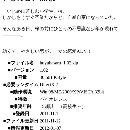
いじめに苦しむ小学生、桜。
しかしもうすぐ卒業だからと、自暴自棄になっていた。
そんなある日、桜の前にひとりの不思議な少年が現れて
――――。
幼くて、やさしい恋がテーマの恋愛ADV！
■ファイル名
huyuhasaru_1.02.zip
■バージョン
1.02
■容量
30,661 KByte
■必要ランタイム
DirectX 7
■動作環境
Win 98/ME/2000/XP/VISTA 32bit
■特徴
バイオレンス
■推奨年齢
15歳以上（高校生～）
■登録日
2011-11-12
■ファイル更新日
2011-11-12
■情報更新日
2012-01-07