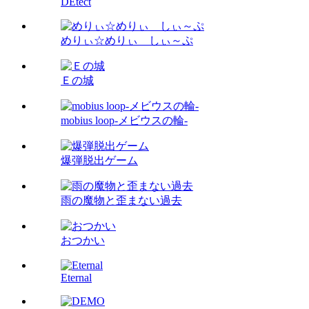
DEtect
めりぃ☆めりぃ しぃ～ぷ
Ｅの城
mobius loop-メビウスの輪-
爆弾脱出ゲーム
雨の魔物と歪まない過去
おつかい
Eternal