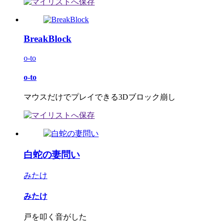
BreakBlock
o-to
o-to
マウスだけでプレイできる3Dブロック崩し
白蛇の妻問い
みたけ
みたけ
戸を叩く音がした