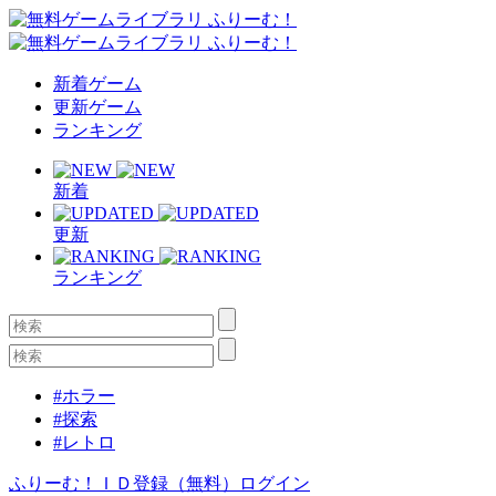
新着ゲーム
更新ゲーム
ランキング
新着
更新
ランキング
#ホラー
#探索
#レトロ
ふりーむ！ＩＤ登録（無料）
ログイン