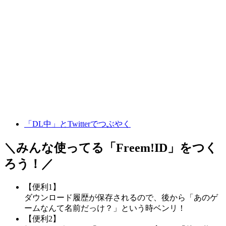
「DL中」とTwitterでつぶやく
＼みんな使ってる「
Freem!ID
」をつく
ろう！／
【便利1】
ダウンロード履歴が保存されるので、後から「あのゲ
ームなんて名前だっけ？」という時ベンリ！
【便利2】