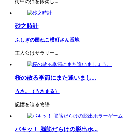
街中の猫を懐柔し...
砂之時計
ふしぎの国ねこ横町さん番地
主人公はサラリー...
桜の散る季節にまた逢いまし...
うさ。（うさまる）
記憶を辿る物語
バキッ！ 脳筋だらけの脱出ホ...