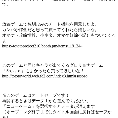
で。
――――――
放置ゲームでお馴染みのチート機能を用意したよ。
カンパか課金だと思って買ってくれたら嬉しいな。
オマケ（攻略情報、小ネタ、オマケ短編小説）もついてくる
よ
https://tototoproject210.booth.pm/items/1191244
――――――
このゲームと同じキャラが出てくるグロリョナゲーム
『So,so,so.』もよかったら買ってほしいな！
http://tototoworld.web.fc2.com/index3.html#sososo
――――――
※このゲームはオートセーブです！
再開するときはデータ１から選んでください。
「ニューゲーム」を選択するとデータが消えます
（オープニング終了までにタイトル画面に戻ればセーフか
も）