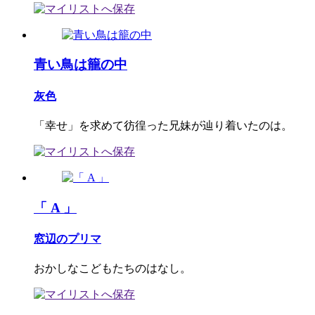
青い鳥は籠の中
灰色
「幸せ」を求めて彷徨った兄妹が辿り着いたのは。
「 A 」
窓辺のプリマ
おかしなこどもたちのはなし。