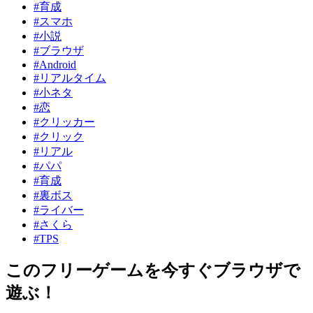
#育成
#スマホ
#小説
#ブラウザ
#Android
#リアルタイム
#小ネタ
#恋
#クリッカー
#クリック
#リアル
#パパ
#育成
#裏ボス
#ライバー
#さくら
#TPS
このフリーゲームを今すぐブラウザで
遊ぶ！