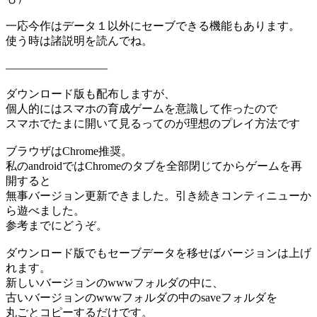
一応今作はデータ１以外にセーブできる機能もあります。
使う時は諸説明を読んでね。
―――――――――
ダウンロード版も配布しますが、
個人的にはスマホの育成ゲームを意識して作ったので
スマホでたまに開いて見るってのが理想のプレイ方法です
ブラウザはChrome推奨。
私のandroidではChromeのタブを全部閉じてからゲームを再
開すると
無事バージョン更新できました。引き続きコンティニューか
ら遊べました。
参考までにどうぞ。
ダウンロード版でもセーブデータを移せばバージョンは上げ
れます。
新しいバージョンのwwwフォルダの中に、
古いバージョンのwwwフォルダの中のsaveフォルダを
丸ごとコピーするだけです。