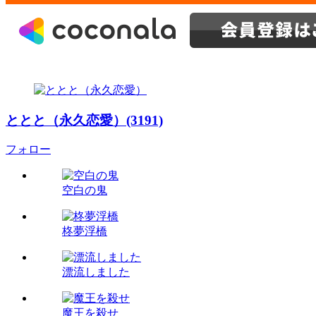
ととと（永久恋愛）(3191)
フォロー
空白の鬼
柊夢浮橋
漂流しました
魔王を殺せ