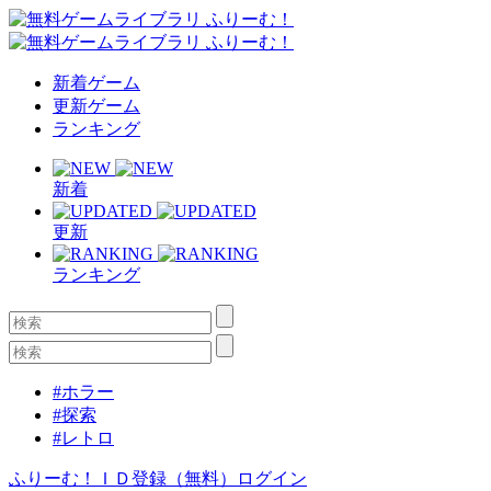
新着ゲーム
更新ゲーム
ランキング
新着
更新
ランキング
#ホラー
#探索
#レトロ
ふりーむ！ＩＤ登録（無料）
ログイン