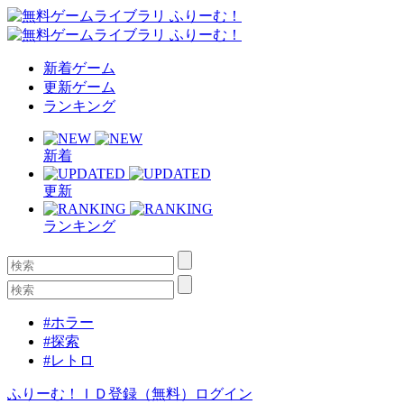
新着ゲーム
更新ゲーム
ランキング
新着
更新
ランキング
#ホラー
#探索
#レトロ
ふりーむ！ＩＤ登録（無料）
ログイン