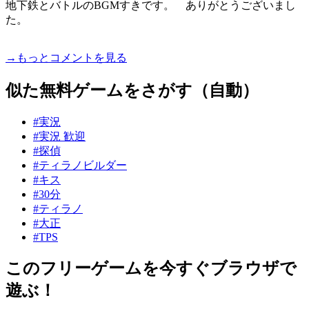
地下鉄とバトルのBGMすきです。 ありがとうございまし
た。
→もっとコメントを見る
似た無料ゲームをさがす（自動）
#実況
#実況 歓迎
#探偵
#ティラノビルダー
#キス
#30分
#ティラノ
#大正
#TPS
このフリーゲームを今すぐブラウザで
遊ぶ！