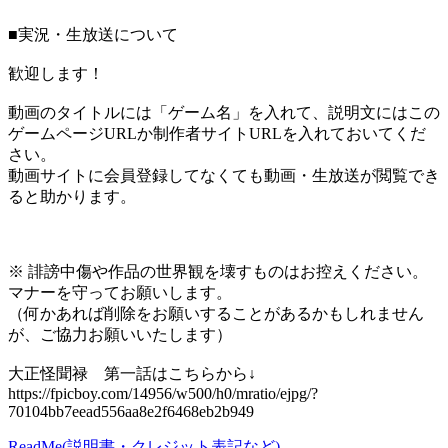
■実況・生放送について
歓迎します！
動画のタイトルには「ゲーム名」を入れて、説明文にはこの
ゲームページURLか制作者サイトURLを入れておいてくだ
さい。
動画サイトに会員登録してなくても動画・生放送が閲覧でき
ると助かります。
※ 誹謗中傷や作品の世界観を壊すものはお控えください。
マナーを守ってお願いします。
（何かあれば削除をお願いすることがあるかもしれません
が、ご協力お願いいたします）
大正怪聞禄 第一話はこちらから↓
https://fpicboy.com/14956/w500/h0/mratio/ejpg/?
70104bb7eead556aa8e2f6468eb2b949
ReadMe(説明書・クレジット表記など)