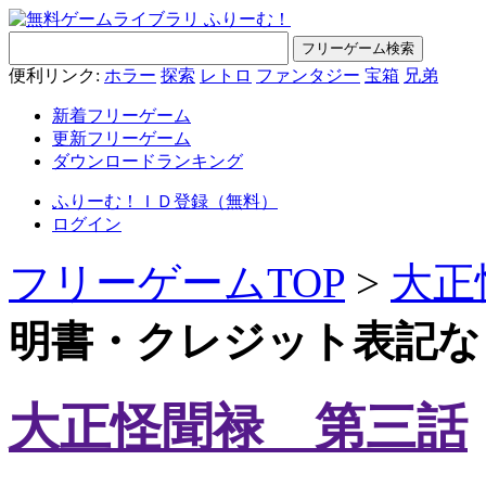
便利リンク:
ホラー
探索
レトロ
ファンタジー
宝箱
兄弟
新着フリーゲーム
更新フリーゲーム
ダウンロードランキング
ふりーむ！ＩＤ登録（無料）
ログイン
フリーゲームTOP
>
大正
明書・クレジット表記な
大正怪聞禄 第三話