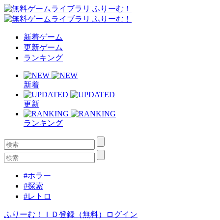
新着ゲーム
更新ゲーム
ランキング
新着
更新
ランキング
#ホラー
#探索
#レトロ
ふりーむ！ＩＤ登録（無料）
ログイン