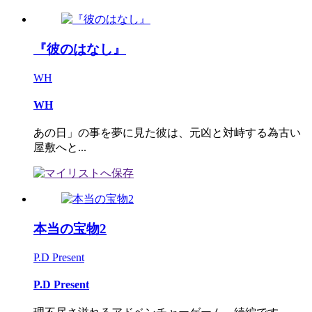
『彼のはなし』
WH
WH
あの日」の事を夢に見た彼は、元凶と対峙する為古い
屋敷へと...
本当の宝物2
P.D Present
P.D Present