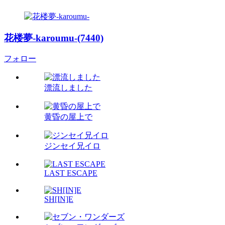
花楼夢-karoumu-(7440)
フォロー
漂流しました
黄昏の屋上で
ジンセイ兄イロ
LAST ESCAPE
SH[IN]E