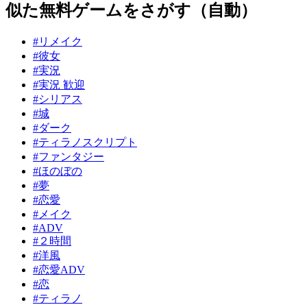
似た無料ゲームをさがす（自動）
#リメイク
#彼女
#実況
#実況 歓迎
#シリアス
#城
#ダーク
#ティラノスクリプト
#ファンタジー
#ほのぼの
#夢
#恋愛
#メイク
#ADV
#２時間
#洋風
#恋愛ADV
#恋
#ティラノ