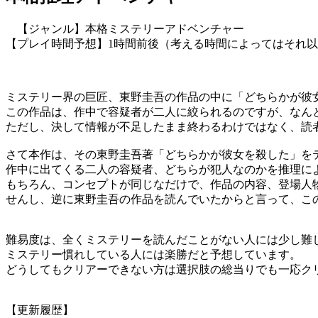
【ジャンル】本格ミステリーアドベンチャー
【プレイ時間予想】1時間前後（考える時間によってはそれ
ミステリー界の巨匠、東野圭吾の作品の中に「どちらかが彼
この作品は、作中で容疑者が二人に絞られるのですが、なん
ただし、決して情報が不足したまま終わるわけではなく、読
さて本作は、その東野圭吾著「どちらかが彼女を殺した」を
作中に出てくる二人の容疑者、どちらが犯人なのかを推理に
もちろん、コンセプトが同じなだけで、作品の内容、登場人
せんし、逆に東野圭吾の作品を読んでいたからと言って、こ
難易度は、全くミステリーを読んだことがない人には少し難
ミステリー慣れしている人には楽勝だと予想しています。
どうしてもクリアーできない方は選択肢の総当りでも一応ク
【更新履歴】