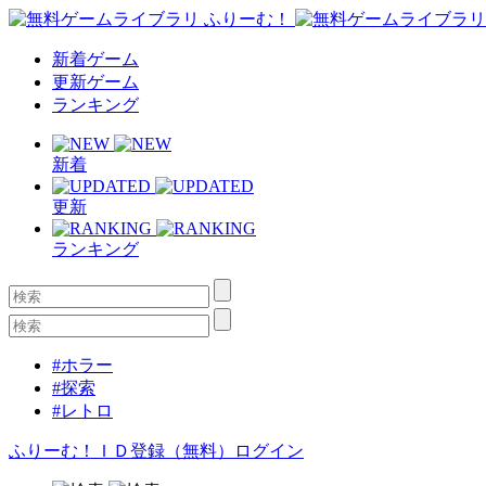
新着ゲーム
更新ゲーム
ランキング
新着
更新
ランキング
#ホラー
#探索
#レトロ
ふりーむ！ＩＤ登録（無料）
ログイン