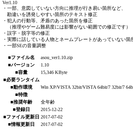
Ver1.10
・一部、意図していない方向に推理が行き易い箇所など、
勘違いを誘発しやすい箇所のテキスト修正
・犯人の行動等、矛盾のあった箇所を修正
（推理やゲーム難易度には影響がない範囲での修正です）
・誤字・脱字等の修正
・実際に話している人物とネームプレートがあっていない箇
・一部SEの音量調整
■ファイル名
asou_ver1.10.zip
■バージョン
1.10
■容量
15,346 KByte
■必要ランタイム
■動作環境
Win XP/VISTA 32bit/VISTA 64bit/7 32bit/7 64bit
■特徴
■推奨年齢
全年齢
■登録日
2015-12-22
■ファイル更新日
2017-07-02
■情報更新日
2017-07-02