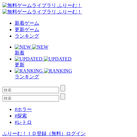
新着ゲーム
更新ゲーム
ランキング
新着
更新
ランキング
#ホラー
#探索
#レトロ
ふりーむ！ＩＤ登録（無料）
ログイン