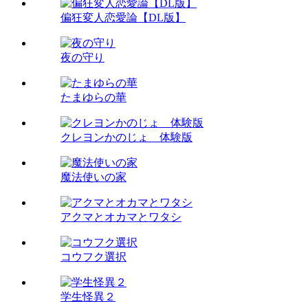
偏狂変人恋愛論【DL版】
夜の守り
たまゆらの華
クレヨンかのじょ 体験版
魔法使いの家
アクマとオカマとワタシ
コウフク選択
学生怪異２