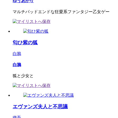
ゆうあかり
マルチバッドエンドな狂愛系ファンタジー乙女ゲー
匂ひ紫の狐
白鴉
白鴉
狐と少女と
エヴァンズ夫人と不思議
織吾