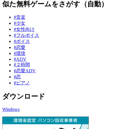
似た無料ゲームをさがす（自動）
#音楽
#少女
#女性向け
#フルボイス
#ボイス
#恋愛
#環境
#ADV
#２時間
#恋愛ADV
#恋
#ピアノ
ダウンロード
Windows