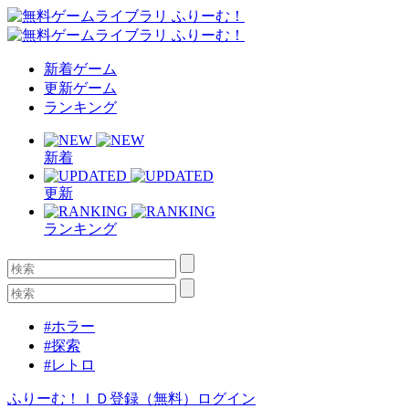
新着ゲーム
更新ゲーム
ランキング
新着
更新
ランキング
#ホラー
#探索
#レトロ
ふりーむ！ＩＤ登録（無料）
ログイン