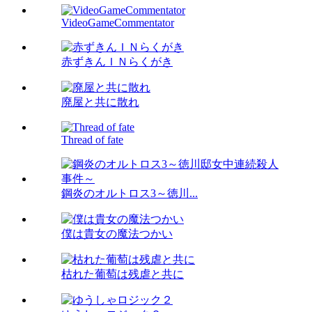
VideoGameCommentator
赤ずきんＩＮらくがき
廃屋と共に散れ
Thread of fate
鋼炎のオルトロス3～徳川...
僕は貴女の魔法つかい
枯れた葡萄は残虐と共に