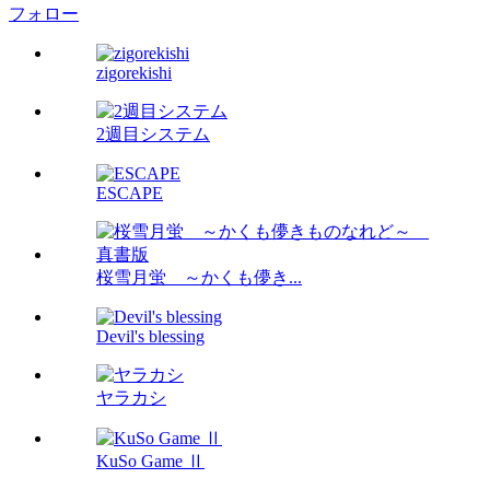
フォロー
zigorekishi
2週目システム
ESCAPE
桜雪月蛍 ～かくも儚き...
Devil's blessing
ヤラカシ
KuSo Game Ⅱ