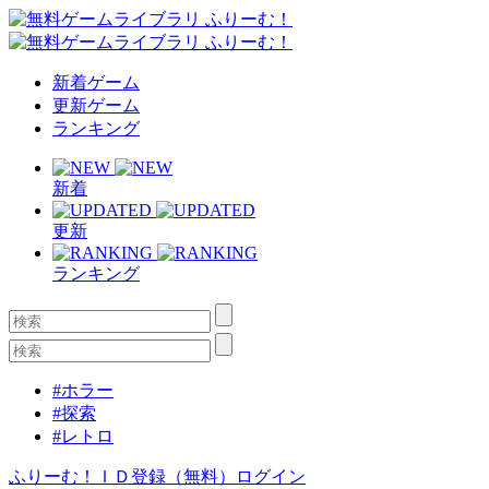
新着ゲーム
更新ゲーム
ランキング
新着
更新
ランキング
#ホラー
#探索
#レトロ
ふりーむ！ＩＤ登録（無料）
ログイン