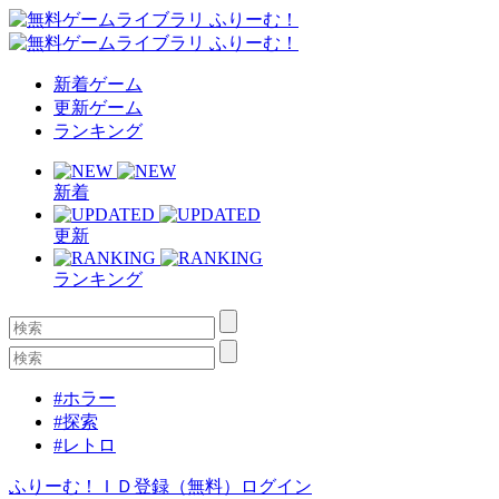
新着ゲーム
更新ゲーム
ランキング
新着
更新
ランキング
#ホラー
#探索
#レトロ
ふりーむ！ＩＤ登録（無料）
ログイン