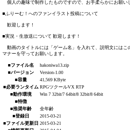
個人の趣味で制作したものですので、お手柔らかにお願い
■ふりーむ！へのファンイラスト投稿について
歓迎します！
■実況・生放送について 歓迎します！
動画のタイトルには「ゲーム名」を入れて、説明文にはこのゲ
マナーを守ってお願いします。
■ファイル名
hakoniwa13.zip
■バージョン
Version-1.00
■容量
41,569 KByte
■必要ランタイム
RPGツクールVX RTP
■動作環境
Win 7 32bit/7 64bit/8 32bit/8 64bit
■特徴
■推奨年齢
全年齢
■登録日
2015-03-21
■ファイル更新日
2015-03-21