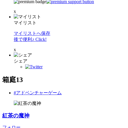
x
マイリスト
マイリストへ保存
後で便利♪ Click!
x
シェア
箱庭13
#アドベンチャーゲーム
紅茶の魔神
フォロー