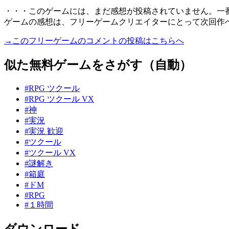
・・・このゲームには、まだ感想が投稿されていません。一
ゲームの感想は、フリーゲームクリエイターにとって次回作
→このフリーゲームのコメントの投稿はこちらへ
似た無料ゲームをさがす（自動）
#RPG ツクール
#RPG ツクール VX
#神
#実況
#実況 歓迎
#ツクール
#ツクール VX
#謎解き
#箱庭
#ドM
#RPG
#１時間
ダウンロード