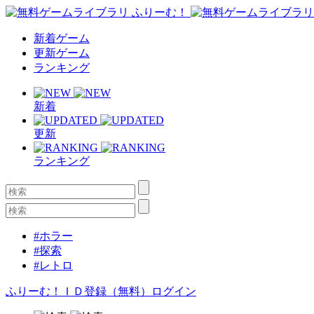
新着ゲーム
更新ゲーム
ランキング
新着
更新
ランキング
#ホラー
#探索
#レトロ
ふりーむ！ＩＤ登録（無料）
ログイン