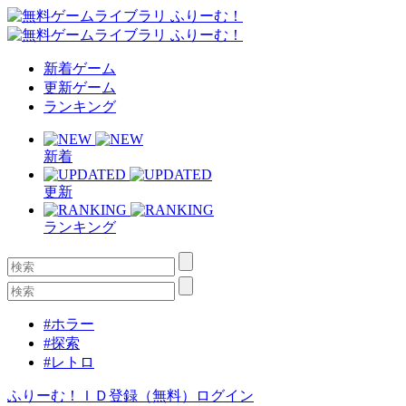
新着ゲーム
更新ゲーム
ランキング
新着
更新
ランキング
#ホラー
#探索
#レトロ
ふりーむ！ＩＤ登録（無料）
ログイン