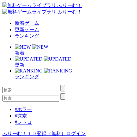
新着ゲーム
更新ゲーム
ランキング
新着
更新
ランキング
#ホラー
#探索
#レトロ
ふりーむ！ＩＤ登録（無料）
ログイン