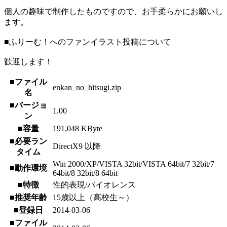
個人の趣味で制作したものですので、お手柔らかにお願いし
ます。
■ふりーむ！へのファンイラスト投稿について
歓迎します！
■ファイル
enkan_no_hitsugi.zip
名
■バージョ
1.00
ン
■容量
191,048 KByte
■必要ラン
DirectX9 以降
タイム
Win 2000/XP/VISTA 32bit/VISTA 64bit/7 32bit/7
■動作環境
64bit/8 32bit/8 64bit
■特徴
性的表現/バイオレンス
■推奨年齢
15歳以上（高校生～）
■登録日
2014-03-06
■ファイル