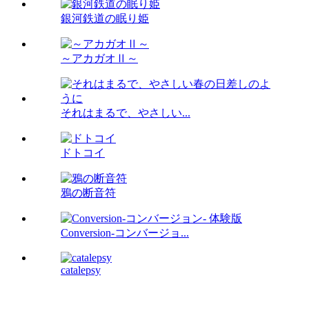
銀河鉄道の眠り姫
～アカガオⅡ～
それはまるで、やさしい...
ドトコイ
鴉の断音符
Conversion-コンバージョ...
catalepsy