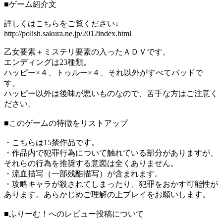
■ゲーム紹介文
詳しくはこちらをご覧ください↓
http://polish.sakura.ne.jp/2012index.html
乙女要素＋ミステリ要素の入ったＡＤＶです。
エンディングは23種類。
ハッピー×４、トゥルー×４、それ以外がすべてバッドで
す。
ハッピー以外は後味が悪いものなので、苦手な方はご注意く
ださい。
■このゲームの特徴をリストアップ
・こちらは15禁作品です。
・作品内で犯罪行為について触れている部分がありますが、
それらの行為を推奨する意図は全くありません。
・流血描写（一部残酷描写）が含まれます。
・攻略キャラが殺されてしまったり、犯罪をおかす可能性が
あります。あらかじめご理解の上プレイをお願いします。
■ふりーむ！へのレビュー投稿について