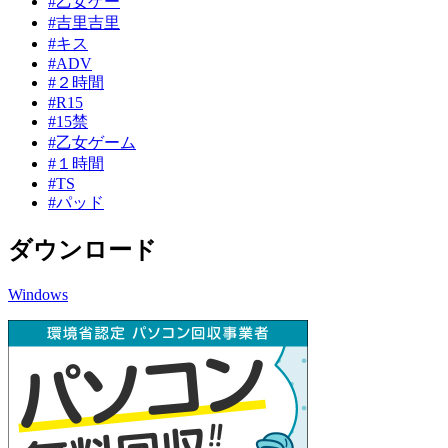
#乙女ゲー
#吉里吉里
#キス
#ADV
#２時間
#R15
#15禁
#乙女ゲーム
#１時間
#TS
#パッド
ダウンロード
Windows