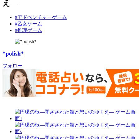
え―
#アドベンチャーゲーム
#乙女ゲーム
#推理ゲーム
*polish*
フォロー