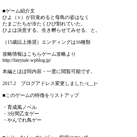
■ゲーム紹介文
ひよ（♀）が目覚めると母鳥の姿はなく
たまごたちが冷たくひび割れていた。
ひよは決意する。生き孵らせてみせる、と。
（15歳以上推奨）エンディングは16種類
攻略情報はこちらゲーム攻略より
http://fairytale.wpblog.jp/
本編とほぼ同内容・一度に閲覧可能です。
2017.2 ブログアドレス変更しました<(__)>
■このゲームの特徴をリストアップ
・育成風ノベル
・3分間乙女ゲー
・やんでれ鳥ゲー