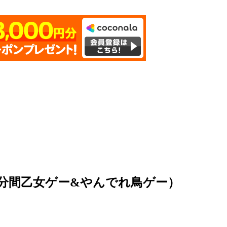
分間乙女ゲー&やんでれ鳥ゲー）