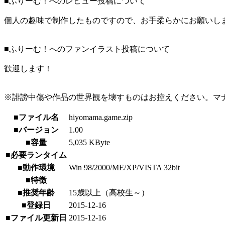
■ふりーむ！へのレビュー投稿について
個人の趣味で制作したものですので、お手柔らかにお願いし
■ふりーむ！へのファンイラスト投稿について
歓迎します！
※誹謗中傷や作品の世界観を壊すものはお控えください。マ
■ファイル名
hiyomama.game.zip
■バージョン
1.00
■容量
5,035 KByte
■必要ランタイム
■動作環境
Win 98/2000/ME/XP/VISTA 32bit
■特徴
■推奨年齢
15歳以上（高校生～）
■登録日
2015-12-16
■ファイル更新日
2015-12-16