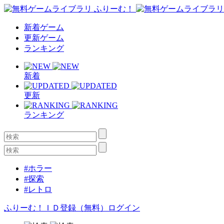
新着ゲーム
更新ゲーム
ランキング
新着
更新
ランキング
#ホラー
#探索
#レトロ
ふりーむ！ＩＤ登録（無料）
ログイン