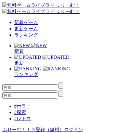
新着ゲーム
更新ゲーム
ランキング
新着
更新
ランキング
#ホラー
#探索
#レトロ
ふりーむ！ＩＤ登録（無料）
ログイン