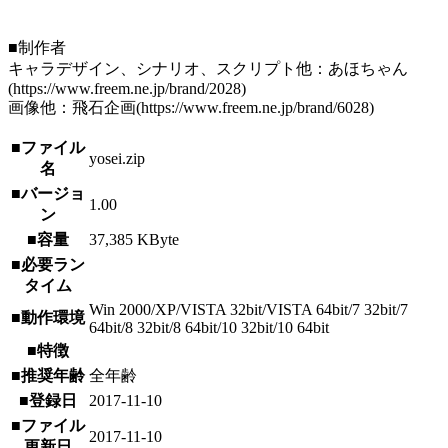
■制作者
キャラデザイン、シナリオ、スクリプト他：あほちゃん
(https://www.freem.ne.jp/brand/2028)
画像他：飛石企画(https://www.freem.ne.jp/brand/6028)
■ファイル
yosei.zip
名
■バージョ
1.00
ン
■容量
37,385 KByte
■必要ラン
タイム
Win 2000/XP/VISTA 32bit/VISTA 64bit/7 32bit/7
■動作環境
64bit/8 32bit/8 64bit/10 32bit/10 64bit
■特徴
■推奨年齢
全年齢
■登録日
2017-11-10
■ファイル
2017-11-10
更新日