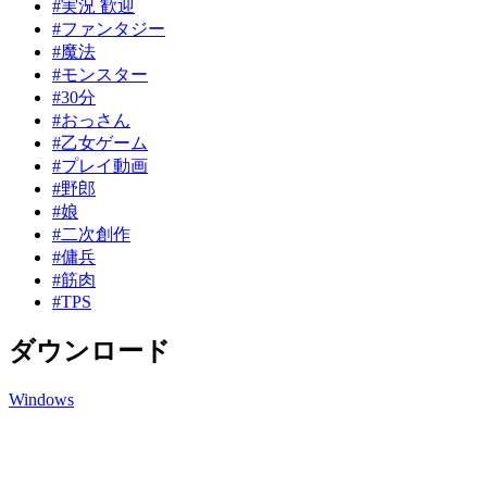
#実況 歓迎
#ファンタジー
#魔法
#モンスター
#30分
#おっさん
#乙女ゲーム
#プレイ動画
#野郎
#娘
#二次創作
#傭兵
#筋肉
#TPS
ダウンロード
Windows