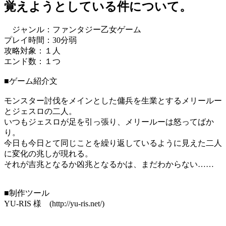
覚えようとしている件について。
ジャンル：ファンタジー乙女ゲーム
プレイ時間：30分弱
攻略対象：１人
エンド数：１つ
■ゲーム紹介文
モンスター討伐をメインとした傭兵を生業とするメリールー
とジェスロの二人。
いつもジェスロが足を引っ張り、メリールーは怒ってばか
り。
今日も今日とて同じことを繰り返しているように見えた二人
に変化の兆しが現れる。
それが吉兆となるか凶兆となるかは、まだわからない……
■制作ツール
YU-RIS 様 (http://yu-ris.net/)