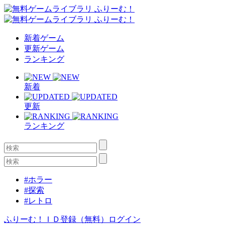
新着ゲーム
更新ゲーム
ランキング
新着
更新
ランキング
#ホラー
#探索
#レトロ
ふりーむ！ＩＤ登録（無料）
ログイン