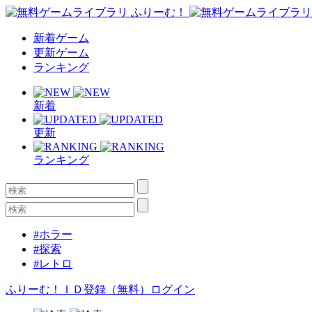
新着ゲーム
更新ゲーム
ランキング
新着
更新
ランキング
#ホラー
#探索
#レトロ
ふりーむ！ＩＤ登録（無料）
ログイン