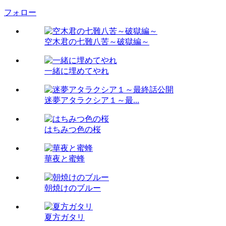
フォロー
空木君の七難八苦～破獄編～
一緒に埋めてやれ
迷夢アタラクシア１～最...
はちみつ色の桜
華夜と蜜蜂
朝焼けのブルー
夏方ガタリ