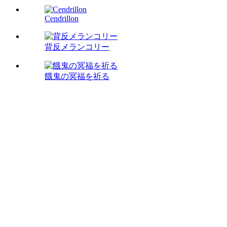
Cendrillon
背反メランコリー
餓鬼の冥福を祈る