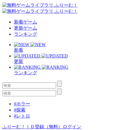
新着ゲーム
更新ゲーム
ランキング
新着
更新
ランキング
#ホラー
#探索
#レトロ
ふりーむ！ＩＤ登録（無料）
ログイン