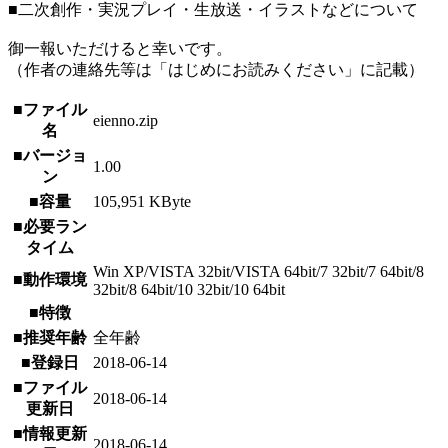
■二次創作・実況プレイ・生放送・イラストなどについて
御一報いただけると幸いです。
（作者の連絡先等は「はじめにお読みください」に記載）
■ファイル
eienno.zip
名
■バージョ
1.00
ン
■容量
105,951 KByte
■必要ラン
タイム
Win XP/VISTA 32bit/VISTA 64bit/7 32bit/7 64bit/8
■動作環境
32bit/8 64bit/10 32bit/10 64bit
■特徴
■推奨年齢
全年齢
■登録日
2018-06-14
■ファイル
2018-06-14
更新日
■情報更新
2018-06-14