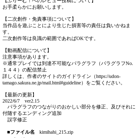
【ふりーむ！へのレビュー投稿について】
お手柔らかにお願いします。
【二次創作・免責事項について】
当作品を遊ぶことにより生じた損害等の責任は負いかねま
す。
二次創作等は良識の範囲であればOKです。
【動画配信について】
注意事項があります。
※通常プレイでは到達不可能なパラグラフ（パラグラフNo.
１４４）の配信禁止
詳しくは、作者のサイトのガイドライン（https://udon-
tamago.sakura.ne.jp/mail.html#guideline）をご覧ください。
【最新の更新】
2022/6/7 ver2.15
パラグラフのつながりのおかしい部分を修正、及びそれに
付随するエンディング追加
誤字修正
■ファイル名
kimihahi_215.zip