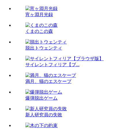
宵ヶ淵月光録
くまのこの森
脱出トウェンティ
サイレントフィリア【ブ...
満月、猫のエスケープ
爆弾脱出ゲーム
新人研究員の失敗