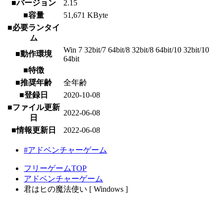
■バージョン
2.15
■容量
51,671 KByte
■必要ランタイ
ム
Win 7 32bit/7 64bit/8 32bit/8 64bit/10 32bit/10
■動作環境
64bit
■特徴
■推奨年齢
全年齢
■登録日
2020-10-08
■ファイル更新
2022-06-08
日
■情報更新日
2022-06-08
#アドベンチャーゲーム
フリーゲームTOP
アドベンチャーゲーム
君はヒの魔法使い [ Windows ]