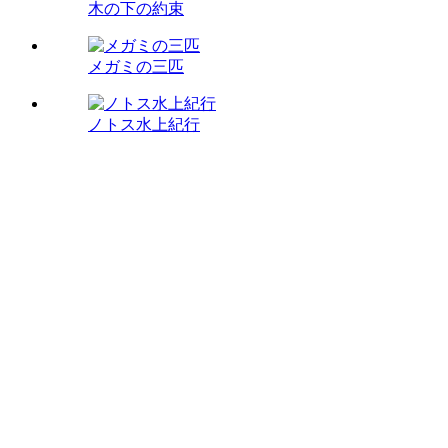
木の下の約束
メガミの三匹
ノトス水上紀行