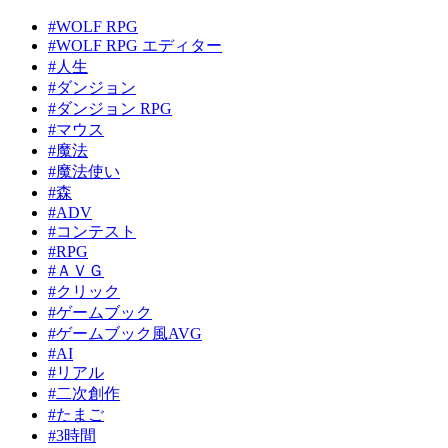
#WOLF RPG
#WOLF RPG エディター
#人生
#ダンジョン
#ダンジョン RPG
#マウス
#魔法
#魔法使い
#森
#ADV
#コンテスト
#RPG
#ＡＶＧ
#クリック
#ゲームブック
#ゲームブック風AVG
#AI
#リアル
#二次創作
#たまご
#3時間