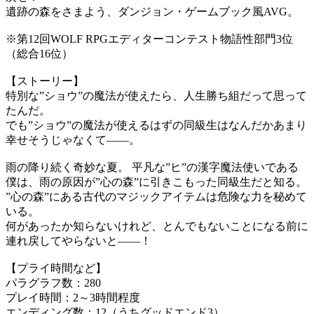
遺跡の森をさまよう、ダンジョン・ゲームブック風AVG。
※第12回WOLF RPGエディターコンテスト物語性部門3位
（総合16位）
【ストーリー】
特別な”ショウ”の魔法が使えたら、人生勝ち組だって思って
たんだ。
でも”ショウ”の魔法が使えるはずの同級生はなんだかあまり
幸せそうじゃなくて――。
雨の降り続く奇妙な夏。 平凡な”ヒ”の漢字魔法使いである
僕は、雨の原因が”心の森”に引きこもった同級生だと知る。
”心の森”にある古代のマジックアイテムは危険な力を秘めて
いる。
何があったか知らないけれど、とんでもないことになる前に
連れ戻してやらないと――！
【プライ時間など】
パラグラフ数：280
プレイ時間：2～3時間程度
エンディング数：12（うちグッドエンド3）