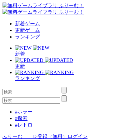
新着ゲーム
更新ゲーム
ランキング
新着
更新
ランキング
#ホラー
#探索
#レトロ
ふりーむ！ＩＤ登録（無料）
ログイン