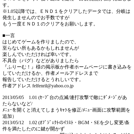
す。
※1.05以降では、ＥＮＤ１をクリアしたデータでは、分岐は
発生しませんのでお手数ですが
もう一度ＥＮＤ１のクリアをお願いします。
■一言
はじめてゲームを作りましたので、
至らない所もあるかもしれませんが
楽しんでいただければ幸いです。
不具合（バグ）などがありましたら
『ふりーむ！』様の掲示板か作者ホームページに書き込みを
していただけるか、作者メールアドレスまで
報告していただけるとうれしいです。
作者アドレス felfenril@yahoo.co.jp
2013/05/05 1.01 (ｾｰﾌﾞ台の点滅/連打攻撃で敵にﾀﾞﾒｰｼﾞがあ
たらないなど/
ﾒﾆｭｰを開くと消えてしまうｷｬﾗを修正/ﾒﾆｭｰ画面に攻撃範囲を
追加）
2013/05/12 1.02 (ｵﾌﾞｼﾞｪｸﾄのｲﾗｽﾄ・BGM・SEを少し変更/条
件を満たしたのに鍵が開かず