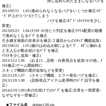
閉じ込められたままになるバグを
修正)
2013/05/15 1.03 (進められなくなるバグをいくつか修正/ｽﾋﾟ
ｰﾄﾞが上がりつづけてしまう
バグを修正/ｵﾌﾞｼﾞｪｸﾄｲﾗｽﾄを少し
変更)
2013/05/23 1.04 (ﾓﾝｽﾀｰの当たり判定を修正/ｱｲﾃﾑ配置の順番
で進めなくなるﾊﾞｸﾞを修正
引き継ぎ画面の非表示を修正/２週目からのｽｷｯﾌﾟ機能追加）
2013/06/22 1.05 (歯のはめ込み順によるﾊﾞｸﾞ、ｶｹﾞに触れる
と主人公が動き続けるﾊﾞｸﾞを修正
ｲﾗｽﾄを少し追加・修正)
2013/12/2 1.06 (おまけ…足軽・白夜視点を追加/その他…ｲ
ﾗｽﾄ修正/ゲーム開始時に
スキップ機能の選択追加などを変更）
2013/12/6 1.07 (スキップ機能、エラー発生バグを修正）
2013/12/8 1.08 (足軽視点アイテム使用時のﾊﾞｸﾞ誤字を修
正）
2014/2/19 1.09 (木の仕掛けでのﾊﾞｸﾞを修正/文章を一部変更/
なぞなぞを一部修正）
■ファイル名
debige1.09.zip