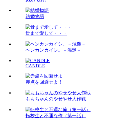
RUN UP!!
結婚物語
骨まで愛して・・・
ヘンカンカイシ。－混迷－
CANDLE
赤点を回避せよ！
ももちゃんのやせやせ大作戦
転校生と不運な俺（第一話）