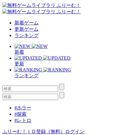
新着ゲーム
更新ゲーム
ランキング
新着
更新
ランキング
#ホラー
#探索
#レトロ
ふりーむ！ＩＤ登録（無料）
ログイン