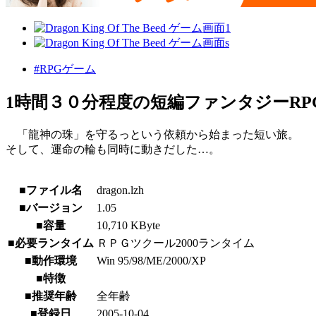
#RPGゲーム
1時間３０分程度の短編ファンタジーRP
「龍神の珠」を守るっという依頼から始まった短い旅。
そして、運命の輪も同時に動きだした…。
■ファイル名
dragon.lzh
■バージョン
1.05
■容量
10,710 KByte
■必要ランタイム
ＲＰＧツクール2000ランタイム
■動作環境
Win 95/98/ME/2000/XP
■特徴
■推奨年齢
全年齢
■登録日
2005-10-04