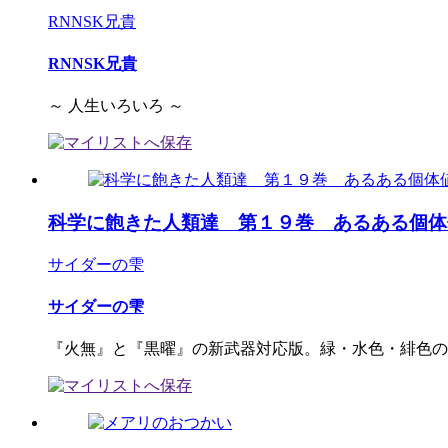
RNNSK兄貴
RNNSK兄貴
～ 人生いろいろ ～
科学に飽きた人類達 第１９巻 あるある個体
サイダーの雫
サイダーの雫
『火無』と『黒曜』の新武器対応版。緑・水色・緋色のKAG