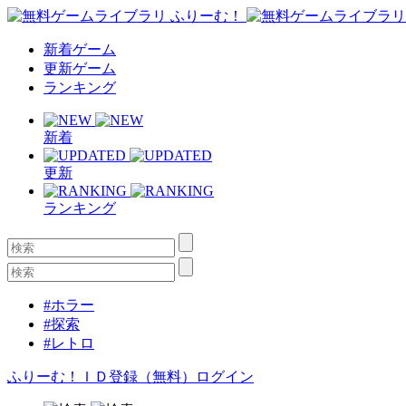
新着ゲーム
更新ゲーム
ランキング
新着
更新
ランキング
#ホラー
#探索
#レトロ
ふりーむ！ＩＤ登録（無料）
ログイン