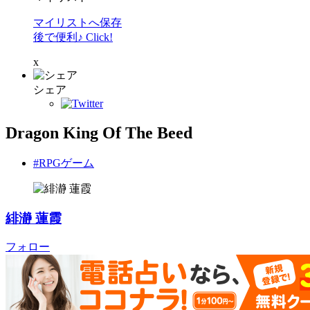
マイリストへ保存
後で便利♪ Click!
x
シェア
Dragon King Of The Beed
#RPGゲーム
緋瀞 蓮霞
フォロー