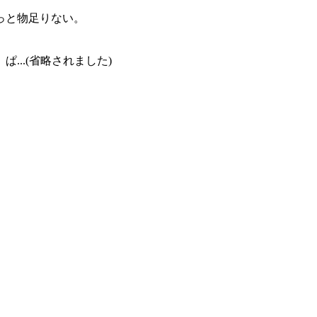
っと物足りない。
..(省略されました)