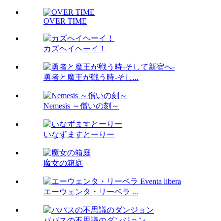
OVER TIME
カズヘイヘーイ！
勇者と魔王が戦う時-そし...
Nemesis ～償いの刻～
いなずますとーりー
魔女の箱庭
エーウェンタ・リーベラ ...
パパスの不思議のダンジョン