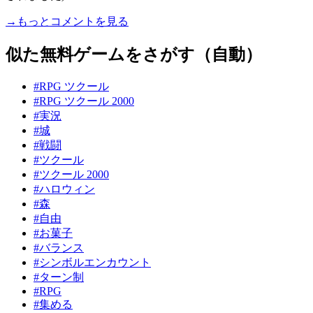
→もっとコメントを見る
似た無料ゲームをさがす（自動）
#RPG ツクール
#RPG ツクール 2000
#実況
#城
#戦闘
#ツクール
#ツクール 2000
#ハロウィン
#森
#自由
#お菓子
#バランス
#シンボルエンカウント
#ターン制
#RPG
#集める