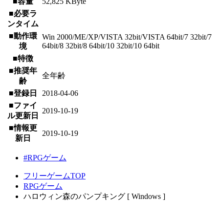
■容量
52,825 KByte
■必要ラ
ンタイム
■動作環
Win 2000/ME/XP/VISTA 32bit/VISTA 64bit/7 32bit/7
64bit/8 32bit/8 64bit/10 32bit/10 64bit
境
■特徴
■推奨年
全年齢
齢
■登録日
2018-04-06
■ファイ
2019-10-19
ル更新日
■情報更
2019-10-19
新日
#RPGゲーム
フリーゲームTOP
RPGゲーム
ハロウィン森のパンプキング [ Windows ]