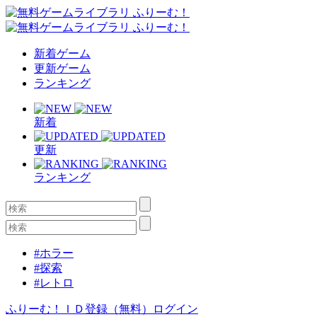
新着ゲーム
更新ゲーム
ランキング
新着
更新
ランキング
#ホラー
#探索
#レトロ
ふりーむ！ＩＤ登録（無料）
ログイン