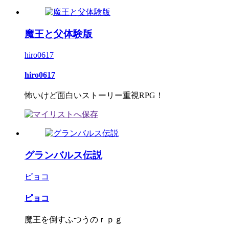
魔王と父体験版
hiro0617
hiro0617
怖いけど面白いストーリー重視RPG！
グランバルス伝説
ピョコ
ピョコ
魔王を倒すふつうのｒｐｇ