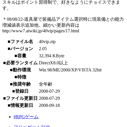
スキルはポイント習得制で、好きなようにチョイスできま
す。
＊08/08/22-道具屋で装備品アイテム選択時に現装備との能力
増減値表示追加他。細かい更新内容は
http://www7.atwiki.jp/40vip/pages/17.html
■ファイル名
40vip.zip
■バージョン
2.05
■容量
32,394 KByte
■必要ランタイム
DirectX8.0以上
■動作環境
Win 98/ME/2000/XP/VISTA 32bit
■特徴
■推奨年齢
全年齢
■登録日
2008-07-29
■ファイル更新日
2008-07-29
■情報更新日
2008-09-18
#RPGゲーム