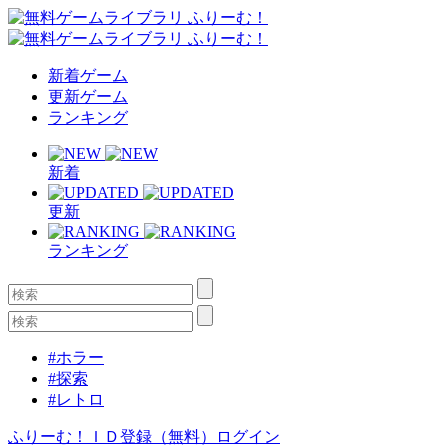
新着ゲーム
更新ゲーム
ランキング
新着
更新
ランキング
#ホラー
#探索
#レトロ
ふりーむ！ＩＤ登録（無料）
ログイン